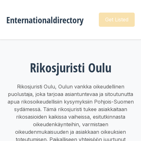
Enternationaldirectory
Get Listed
Rikosjuristi Oulu
Rikosjuristi Oulu, Oulun vankka oikeudellinen
puolustaja, joka tarjoaa asiantuntevaa ja sitoutunutta
apua rikosoikeudellisiin kysymyksiin Pohjois-Suomen
sydämessä. Tämä rikosjuristi tukee asiakkaitaan
rikosasioiden kaikissa vaiheissa, esitutkinnasta
oikeudenkäynteihin, varmistaen
oikeudenmukaisuuden ja asiakkaan oikeuksien
toteutumisen. Paikalliseen yhteisöön juurtunut